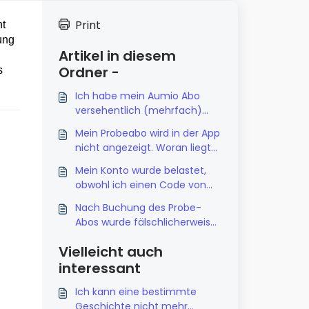
Print
ht
ung
Artikel in diesem
Ordner -
s
Ich habe mein Aumio Abo
versehentlich (mehrfach)
abgeschlossen, was kann ich
Mein Probeabo wird in der App
tun?
nicht angezeigt. Woran liegt
das?
Mein Konto wurde belastet,
obwohl ich einen Code von
meiner Krankenkasse habe.
Nach Buchung des Probe-
Abos wurde fälschlicherweise
der Normalpreis abgebucht.
Vielleicht auch
interessant
Ich kann eine bestimmte
Geschichte nicht mehr